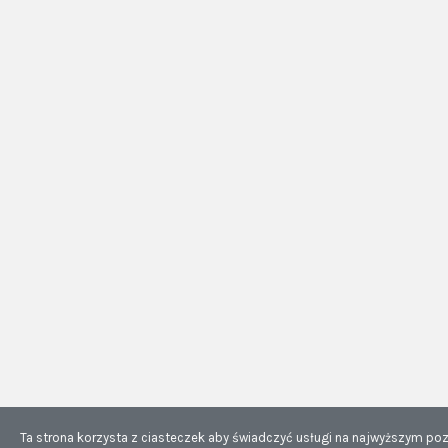
Ta strona korzysta z ciasteczek aby świadczyć usługi na najwyższym poz