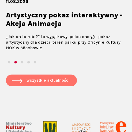
.08.2026
09.08.
rtystyczny pokaz interaktywny -
Kada
kcja Animacja
Koncert
lipiec /
ak on to robi?” to wyjątkowy, pełen energii pokaz
Teren Z
tystyczny dla dzieci, teren parku przy Oficynie Kultury
Platanow
K w Młochowie
wszystkie aktualności